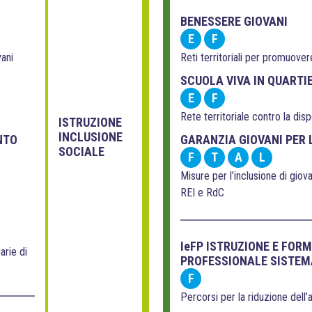
BENESSERE GIOVANI
E
F
vani
Reti territoriali per promuovere
SCUOLA VIVA IN QUARTI
E
F
Rete territoriale contro la dis
ISTRUZIONE
INCLUSIONE
NTO
GARANZIA GIOVANI PER 
SOCIALE
F
T
A
L
Misure per l’inclusione di giova
REI e RdC
IeFP ISTRUZIONE E FOR
arie di
PROFESSIONALE SISTEM
F
Percorsi per la riduzione dell