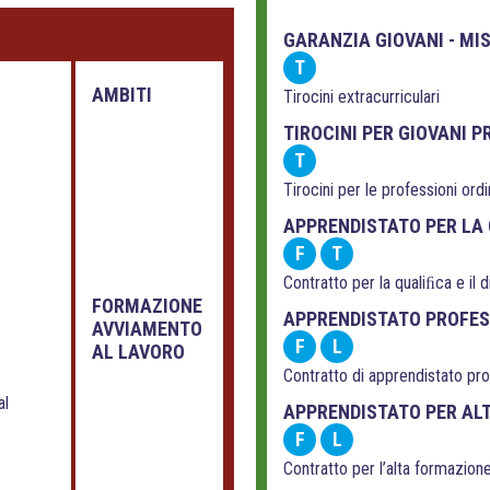
GARANZIA GIOVANI - MI
T
AMBITI
Tirocini extracurriculari
TIROCINI PER GIOVANI P
T
Tirocini per le professioni ordi
APPRENDISTATO PER LA 
F
T
Contratto per la qualiﬁca e il 
FORMAZIONE
APPRENDISTATO PROFE
AVVIAMENTO
F
L
AL LAVORO
Contratto di apprendistato pr
al
APPRENDISTATO PER AL
F
L
Contratto per l’alta formazione