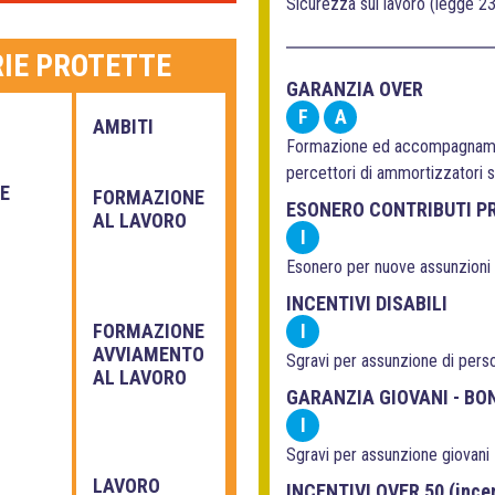
Sicurezza sul lavoro (legge 2
RIE PROTETTE
GARANZIA OVER
F
A
AMBITI
Formazione ed accompagnamen
percettori di ammortizzatori s
NE
FORMAZIONE
ESONERO CONTRIBUTI PR
AL LAVORO
I
Esonero per nuove assunzioni
INCENTIVI DISABILI
FORMAZIONE
I
AVVIAMENTO
Sgravi per assunzione di perso
AL LAVORO
GARANZIA GIOVANI - BO
I
Sgravi per assunzione giovani 
LAVORO
INCENTIVI OVER 50 (incen