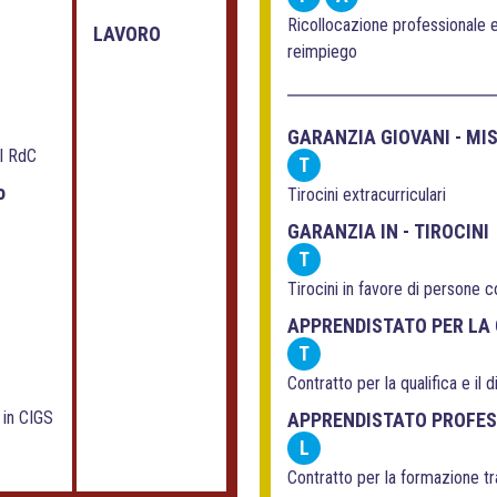
Ricollocazione professionale
LAVORO
reimpiego
GARANZIA GIOVANI - MI
el RdC
T
o
Tirocini extracurriculari
GARANZIA IN - TIROCINI
T
Tirocini in favore di persone co
APPRENDISTATO PER LA 
T
Contratto per la qualifica e il
 in CIGS
APPRENDISTATO PROFE
L
Contratto per la formazione t