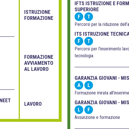
IFTS ISTRUZIONE E FOR
SUPERIORE
ISTRUZIONE
F
T
FORMAZIONE
Percorsi per la riduzione dell
ITS ISTRUZIONE TECNIC
F
T
Percorsi per l’inserimento lavor
tecnologia
FORMAZIONE
AVVIAMENTO
AL LAVORO
GARANZIA GIOVANI - MI
A
L
Formazione mirata all’inserime
 NEET
GARANZIA GIOVANI - MI
LAVORO
L
F
Assunzione e formazione