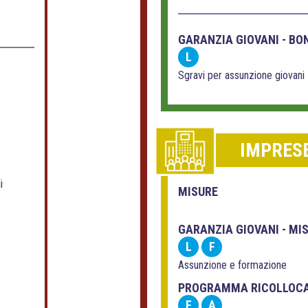
GARANZIA GIOVANI - BO
L
Sgravi per assunzione giovani 
IMPRES
i
MISURE
GARANZIA GIOVANI - MI
L
F
Assunzione e formazione
PROGRAMMA RICOLLOC
F
A