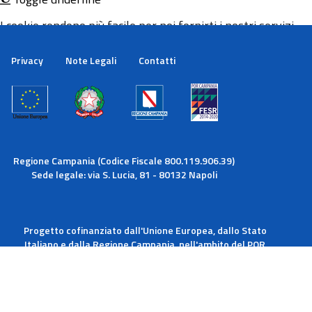
I cookie rendono più facile per noi fornirti i nostri servizi.
Con l'utilizzo dei nostri servizi ci autorizzi a utilizzare i
cookie.
Privacy
Note Legali
Contatti
Maggiori informazioni
Ok
Regione Campania (Codice Fiscale 800.119.906.39)
Sede legale: via S. Lucia, 81 - 80132 Napoli
Progetto cofinanziato dall'Unione Europea, dallo Stato
Italiano e dalla Regione Campania, nell'ambito del POR
Campania FESR 2014-2020