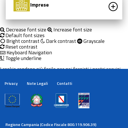
Imprese
Decrease font size
Increase font size
Default font sizes
Bright contrast
Dark contrast
Grayscale
Reset contrast
Keyboard Navigation
Toggle underline
I cookie rendono più facile per noi fornirti i nostri servizi.
Con l'utilizzo dei nostri servizi ci autorizzi a utilizzare i
cookie.
Privacy
Note Legali
Contatti
Maggiori informazioni
Ok
Regione Campania (Codice Fiscale 800.119.906.39)