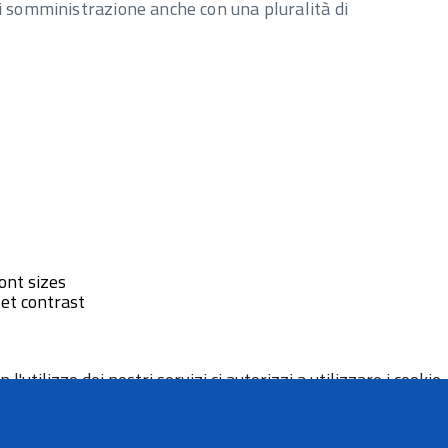
di somministrazione anche con una pluralità di
ont sizes
et contrast
 l'utilizzo dei nostri servizi ci autorizzi a utilizzare i cookie.