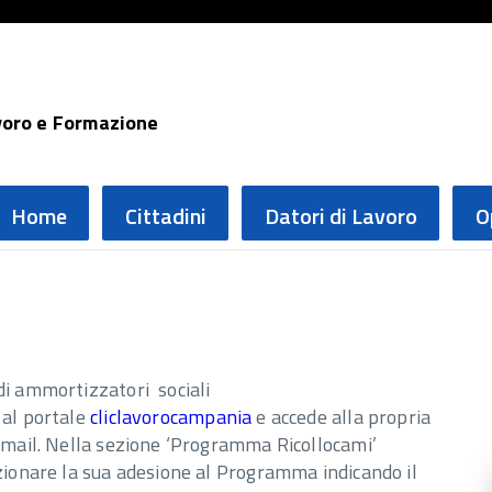
voro e Formazione
Home
Cittadini
Datori di Lavoro
O
 di ammortizzatori sociali
 al portale
cliclavorocampania
e accede alla propria
a mail. Nella sezione ‘Programma Ricollocami’
ezionare la sua adesione al Programma indicando il