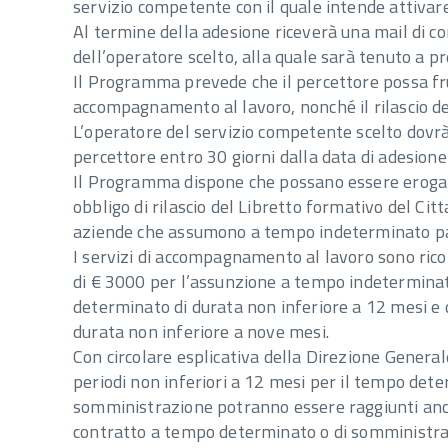
servizio competente con il quale intende attivare
Al termine della adesione riceverà una mail di 
dell’operatore scelto, alla quale sarà tenuto a pr
Il Programma prevede che il percettore possa frui
accompagnamento al lavoro, nonché il rilascio del
L’operatore del servizio competente scelto dovrà
percettore entro 30 giorni dalla data di adesione 
Il Programma dispone che possano essere erogate
obbligo di rilascio del Libretto formativo del Cit
aziende che assumono a tempo indeterminato pa
I servizi di accompagnamento al lavoro sono ricon
di € 3000 per l’assunzione a tempo indeterminat
determinato di durata non inferiore a 12 mesi e 
durata non inferiore a nove mesi.
Con circolare esplicativa della Direzione Genera
periodi non inferiori a 12 mesi per il tempo dete
somministrazione potranno essere raggiunti anc
contratto a tempo determinato o di somministraz