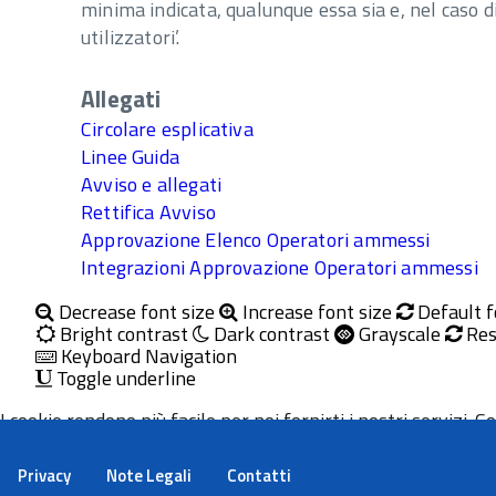
minima indicata, qualunque essa sia e, nel caso 
utilizzatori’.
Allegati
Circolare esplicativa
Linee Guida
Avviso e allegati
Rettifica Avviso
Approvazione Elenco Operatori ammessi
Integrazioni Approvazione Operatori ammessi
Decrease font size
Increase font size
Default f
Bright contrast
Dark contrast
Grayscale
Res
Keyboard Navigation
Toggle underline
I cookie rendono più facile per noi fornirti i nostri servizi. Con
Maggiori informazioni
Ok
Privacy
Note Legali
Contatti