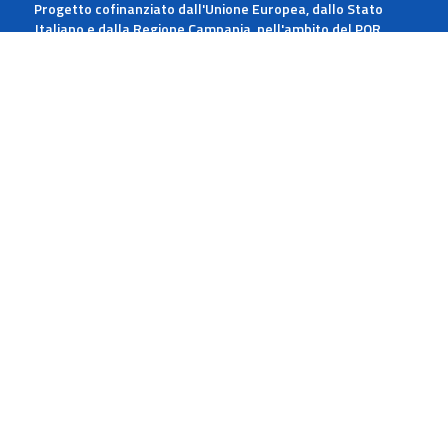
Progetto cofinanziato dall'Unione Europea, dallo Stato
Italiano e dalla Regione Campania, nell'ambito del POR
Campania FESR 2014-2020