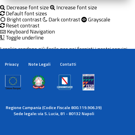
Decrease font size
Increase font size
Default font sizes
Bright contrast
Dark contrast
Grayscale
Reset contrast
Keyboard Navigation
Toggle underline
I cookie rendono più facile per noi fornirti i nostri servizi.
Con l'utilizzo dei nostri servizi ci autorizzi a utilizzare i
cookie.
Privacy
Note Legali
Contatti
Maggiori informazioni
Ok
Regione Campania (Codice Fiscale 800.119.906.39)
Sede legale: via S. Lucia, 81 - 80132 Napoli