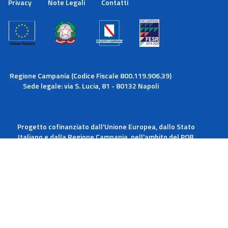
Privacy
Note Legali
Contatti
Maggiori informazioni
Ok
Regione Campania (Codice Fiscale 800.119.906.39)
Sede legale: via S. Lucia, 81 - 80132 Napoli
Progetto cofinanziato dall'Unione Europea, dallo Stato
Italiano e dalla Regione Campania, nell'ambito del POR
Campania FESR 2014-2020