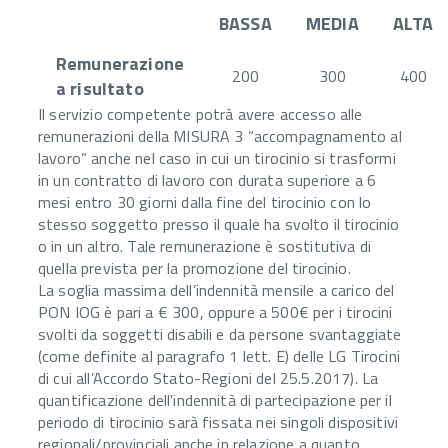
BASSA
MEDIA
ALTA
Remunerazione
200
300
400
a risultato
Il servizio competente potrà avere accesso alle
remunerazioni della MISURA 3 “accompagnamento al
lavoro” anche nel caso in cui un tirocinio si trasformi
in un contratto di lavoro con durata superiore a 6
mesi entro 30 giorni dalla fine del tirocinio con lo
stesso soggetto presso il quale ha svolto il tirocinio
o in un altro. Tale remunerazione è sostitutiva di
quella prevista per la promozione del tirocinio.
La soglia massima dell’indennità mensile a carico del
PON IOG è pari a € 300, oppure a 500€ per i tirocini
svolti da soggetti disabili e da persone svantaggiate
(come definite al paragrafo 1 lett. E) delle LG Tirocini
di cui all’Accordo Stato-Regioni del 25.5.2017). La
quantificazione dell'indennità di partecipazione per il
periodo di tirocinio sarà fissata nei singoli dispositivi
regionali/provinciali anche in relazione a quanto