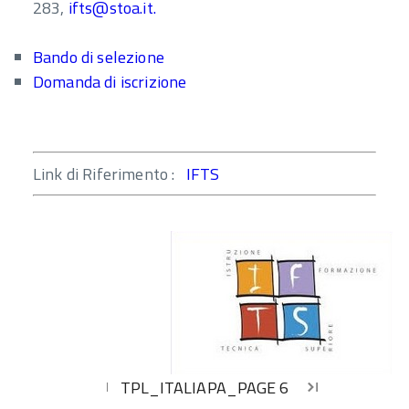
283,
ifts@stoa.it
.
Bando di selezione
Domanda di iscrizione
Link di Riferimento :
IFTS
TPL_ITALIAPA_PAGE
6
first_page
chevron_left
chevron_right
last_page
Inizio
Inizio
Inizio
Inizio