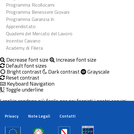
Programma Ricollocami
Programma Benessere Giovani
Programma Garanzia In
Apprendistato
Quaderni del Mercato del Lavoro
Incentivi Caivano
Academy di Filiera
Decrease font size
Increase font size
Default font sizes
Bright contrast
Dark contrast
Grayscale
Reset contrast
Keyboard Navigation
Toggle underline
I cookie rendono più facile per noi fornirti i nostri servizi.
Con l'utilizzo dei nostri servizi ci autorizzi a utilizzare i
cookie.
Privacy
Note Legali
Contatti
Maggiori informazioni
Ok