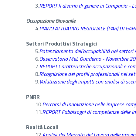
3.
REPORT Il divario di genere in Campania - L
Occupazione Giovanile
4.
PIANO ATTUATIVO REGIONALE (PAR) DI GA
Settori Produttivi Strategici
5.
Potenziamento dell’occupabilità nei settori 
6.
Osservatorio MeL Quaderno - Novembre 2022
7.
REPORT Caratteristiche occupazionali e comp
8.
Ricognizione dei profili professionali nei s
9.
Valutazione degli impatti con analisi di s
PNRR
10.
Percorsi di innovazione nelle imprese camp
11.
REPORT Fabbisogni di competenze delle imp
Realtà Locali
12.
Analisi del Mercato del Lavoro nelle provi