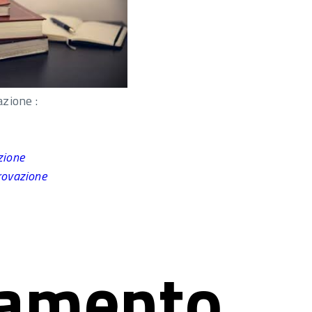
azione :
zione
rovazione
tamento