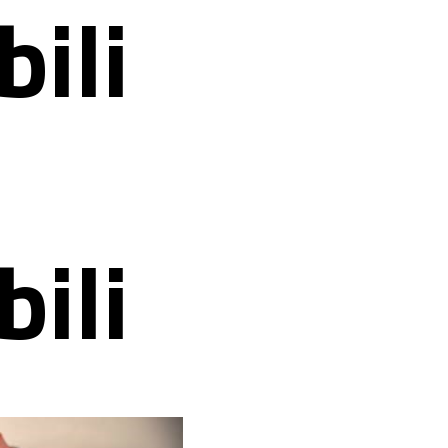
ili
ili