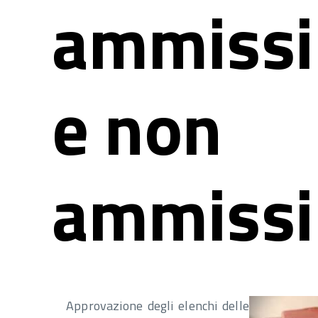
ammissib
e non
ammissib
Approvazione degli elenchi delle