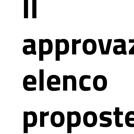
II
approva
elenco
propost