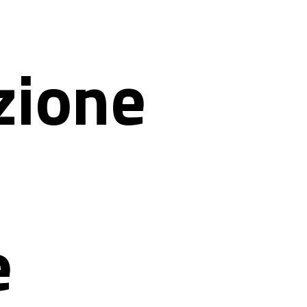
zione
e