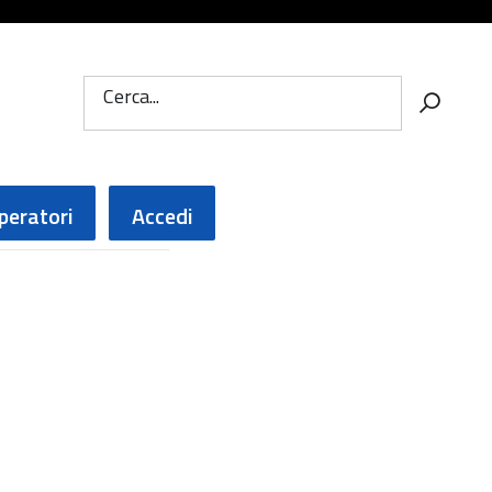
Cerca...
peratori
Accedi