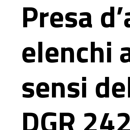
Presa d’
elenchi a
sensi de
DGR 242