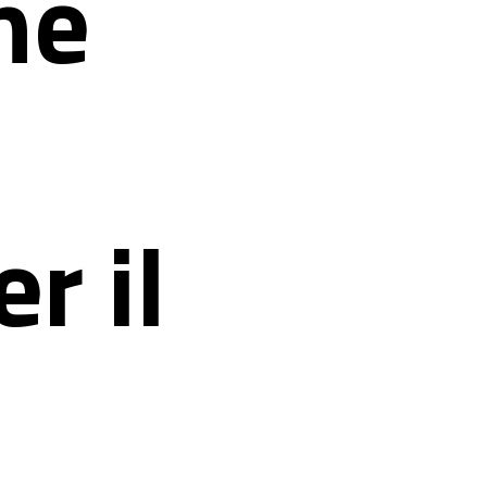
he
er il