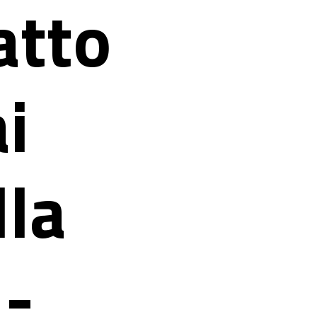
atto
i
lla
-