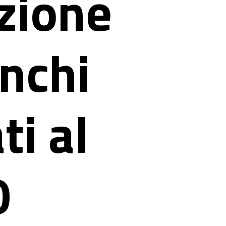
zione
enchi
ti al
0