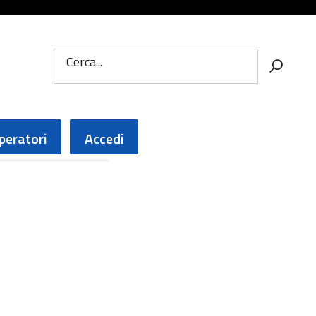
Cerca...
peratori
Accedi