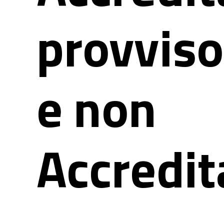
provvis
e non
Accredit