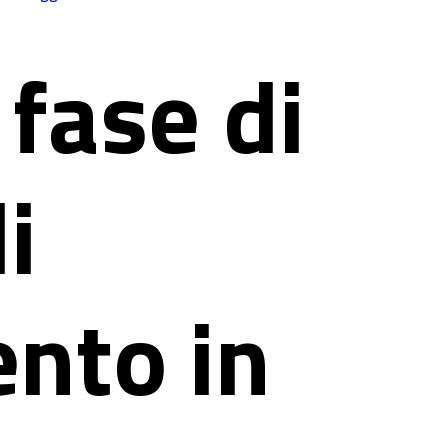
n fase di
i
nto in