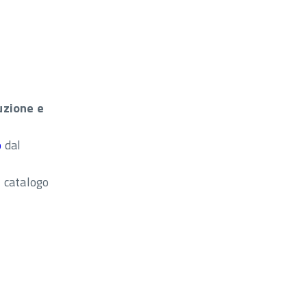
uzione e
o
dal
l catalogo