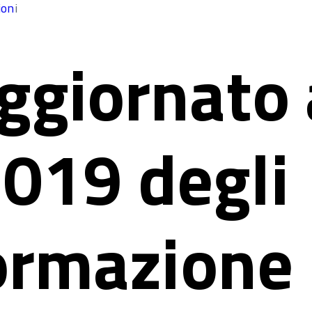
ion
i
ggiornato 
019 degli
formazione