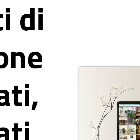
i di
one
ati,
ati