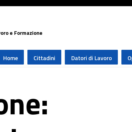
voro e Formazione
Home
Cittadini
Datori di Lavoro
O
one: