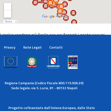
I cookie rendono più facile per noi fornirti i nostri servizi.
Con l'utilizzo dei nostri servizi ci autorizzi a utilizzare i
cookie.
Privacy
Note Legali
Contatti
Maggiori informazioni
Ok
Regione Campania (Codice Fiscale 800.119.906.39)
Sede legale: via S. Lucia, 81 - 80132 Napoli
Progetto cofinanziato dall'Unione Europea, dallo Stato