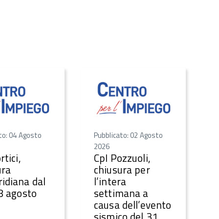
to: 04 Agosto
Pubblicato: 02 Agosto
2026
rtici,
CpI Pozzuoli,
ura
chiusura per
idiana dal
l’intera
28 agosto
settimana a
causa dell’evento
sismico del 31