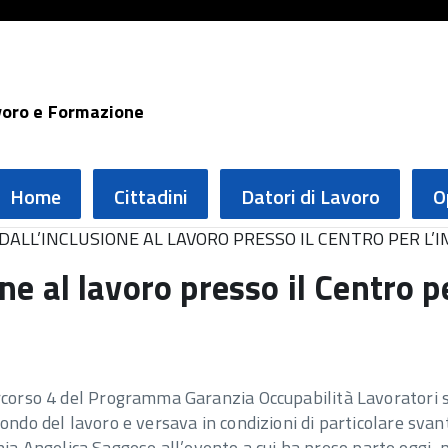
voro e Formazione
Home
Cittadini
Datori di Lavoro
O
 DALL’INCLUSIONE AL LAVORO PRESSO IL CENTRO PER L’I
one al lavoro presso il Centro p
percorso 4 del Programma Garanzia Occupabilità Lavoratori
ondo del lavoro e versava in condizioni di particolare svant
 Angelica Saggese all’evento a cui ha preso parte oggi, pr