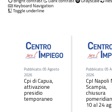
Bright contrast
Dark contrast
Grayscale
Res
Keyboard Navigation
Toggle underline
Pubblicato: 05 Agosto
Pubblicato: 05 
2026
2026
Cpi di Capua,
CpI Napoli
attivazione
Scampia,
presidio
chiusura
temporaneo
pomeridian
10 al 24 a