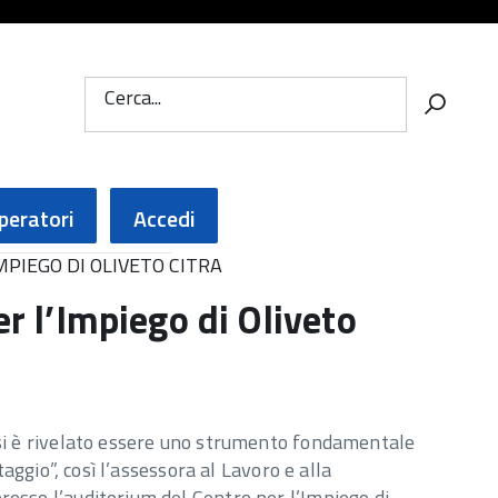
Cerca...
peratori
Accedi
MPIEGO DI OLIVETO CITRA
er l’Impiego di Oliveto
 si è rivelato essere uno strumento fondamentale
aggio”, così l’assessora al Lavoro e alla
esso l’auditorium del Centro per l’Impiego di