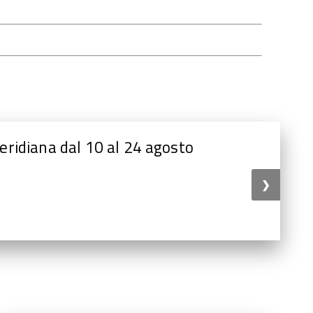
di Stabia, chiusura pomeridiana
❯