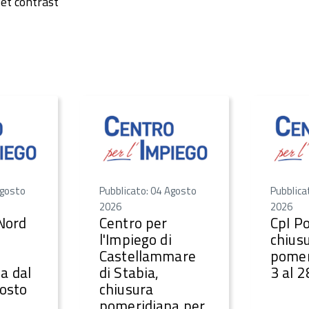
et contrast
Agosto
Pubblicato: 04 Agosto
Pubblica
2026
2026
 Nord
Centro per
CpI Po
l'Impiego di
chius
Castellammare
pomer
a dal
di Stabia,
3 al 
gosto
chiusura
pomeridiana per