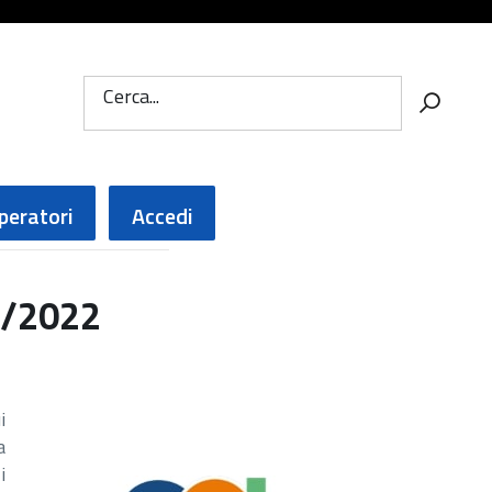
Cerca...
peratori
Accedi
7/2022
i
a
i