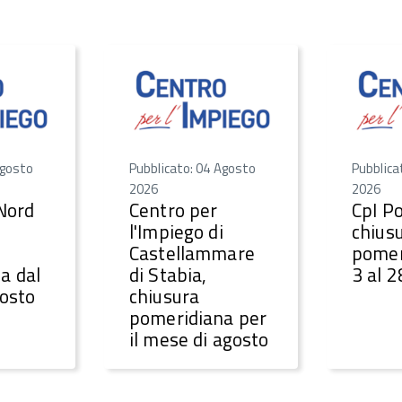
Agosto
Pubblicato: 04 Agosto
Pubblica
2026
2026
 Nord
Centro per
CpI Po
l'Impiego di
chius
Castellammare
pomer
a dal
di Stabia,
3 al 
gosto
chiusura
pomeridiana per
il mese di agosto