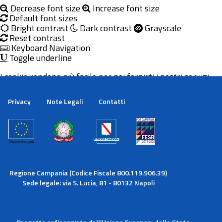
Decrease font size
Increase font size
Default font sizes
Bright contrast
Dark contrast
Grayscale
Reset contrast
Keyboard Navigation
Toggle underline
I cookie rendono più facile per noi fornirti i nostri servizi.
Con l'utilizzo dei nostri servizi ci autorizzi a utilizzare i
cookie.
Privacy
Note Legali
Contatti
Maggiori informazioni
Ok
Regione Campania (Codice Fiscale 800.119.906.39)
Sede legale: via S. Lucia, 81 - 80132 Napoli