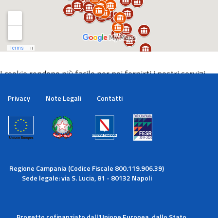
I cookie rendono più facile per noi fornirti i nostri servizi.
Con l'utilizzo dei nostri servizi ci autorizzi a utilizzare i
cookie.
Privacy
Note Legali
Contatti
Maggiori informazioni
Ok
Regione Campania (Codice Fiscale 800.119.906.39)
Sede legale: via S. Lucia, 81 - 80132 Napoli
Progetto cofinanziato dall'Unione Europea, dallo Stato