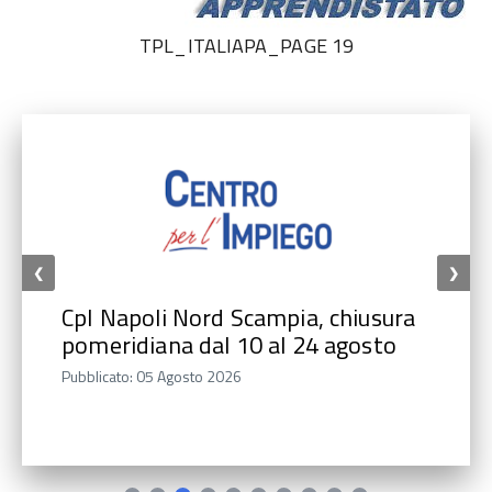
TPL_ITALIAPA_PAGE
19
first_page
chevron_left
Inizio
Inizio
❮
❯
CpI Napoli Nord Scampia, chiusura
pomeridiana dal 10 al 24 agosto
Pubblicato: 05 Agosto 2026