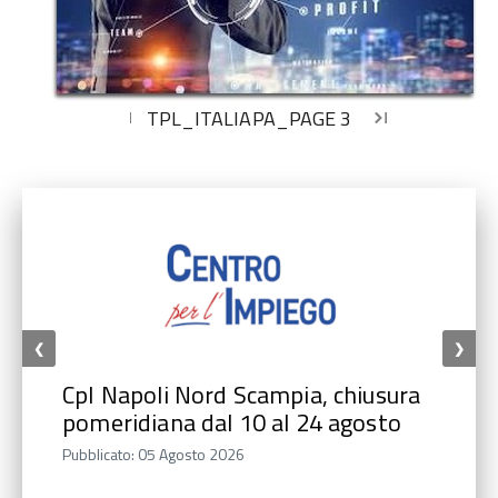
TPL_ITALIAPA_PAGE
3
first_page
chevron_left
chevron_right
last_page
Inizio
Inizio
Inizio
Inizio
❮
❯
CpI Napoli Nord Scampia, chiusura
pomeridiana dal 10 al 24 agosto
Pubblicato: 05 Agosto 2026