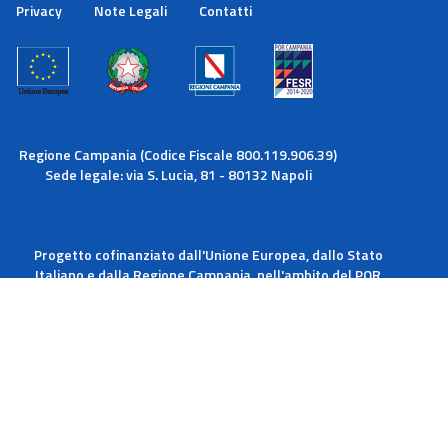
cookie.
Privacy
Note Legali
Contatti
Maggiori informazioni
Ok
Regione Campania (Codice Fiscale 800.119.906.39)
Sede legale: via S. Lucia, 81 - 80132 Napoli
Progetto cofinanziato dall'Unione Europea, dallo Stato
Italiano e dalla Regione Campania, nell'ambito del POR
Campania FESR 2014-2020