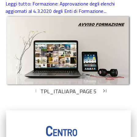
Leggi tutto: Formazione: Approvazione degli elenchi
aggiornati al 4.3.2020 degli Enti di Formazione...
TPL_ITALIAPA_PAGE
5
first_page
chevron_left
chevron_right
last_page
Inizio
Inizio
Inizio
Inizio