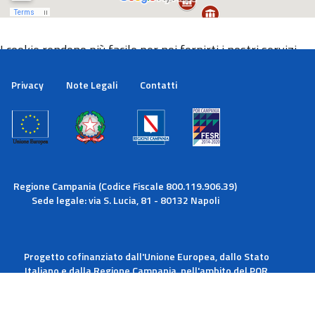
I cookie rendono più facile per noi fornirti i nostri servizi.
Con l'utilizzo dei nostri servizi ci autorizzi a utilizzare i
cookie.
Privacy
Note Legali
Contatti
Maggiori informazioni
Ok
Regione Campania (Codice Fiscale 800.119.906.39)
Sede legale: via S. Lucia, 81 - 80132 Napoli
Progetto cofinanziato dall'Unione Europea, dallo Stato
Italiano e dalla Regione Campania, nell'ambito del POR
Campania FESR 2014-2020