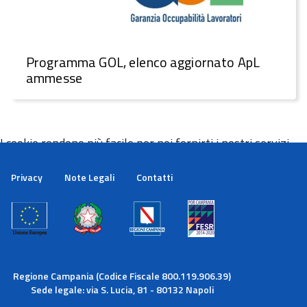
Programma GOL, elenco aggiornato ApL
ammesse
I cookie rendono più facile per noi fornirti i nostri servizi.
Con l'utilizzo dei nostri servizi ci autorizzi a utilizzare i
cookie.
Privacy
Note Legali
Contatti
Maggiori informazioni
Ok
Regione Campania (Codice Fiscale 800.119.906.39)
Sede legale: via S. Lucia, 81 - 80132 Napoli