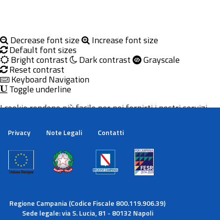
Decrease font size
Increase font size
Default font sizes
Bright contrast
Dark contrast
Grayscale
Reset contrast
Keyboard Navigation
Toggle underline
I cookie rendono più facile per noi fornirti i nostri servizi.
Con l'utilizzo dei nostri servizi ci autorizzi a utilizzare i
cookie.
Privacy
Note Legali
Contatti
Maggiori informazioni
Ok
Regione Campania (Codice Fiscale 800.119.906.39)
Sede legale: via S. Lucia, 81 - 80132 Napoli