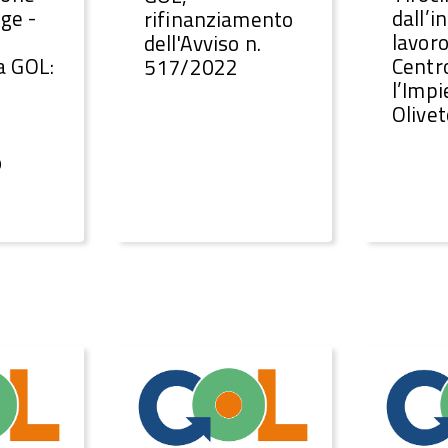
ige -
dall’i
rifinanziamento
lavoro
dell'Avviso n.
 GOL:
Centr
517/2022
l’Impi
Olivet
o
e