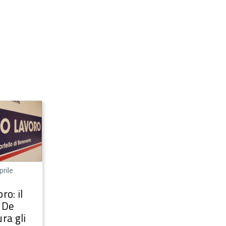
prile
ro: il
 De
ra gli