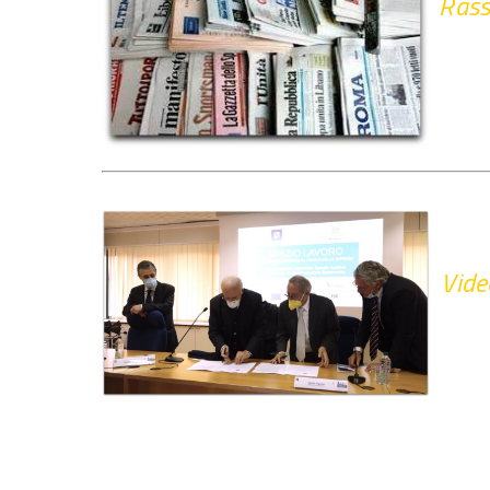
Rass
Vide