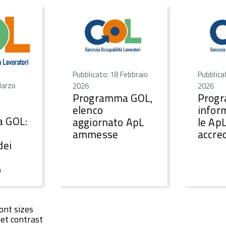
Pubblicato: 18 Febbraio
Pubblica
Marzo
2026
2026
Programma GOL,
Prog
elenco
infor
 GOL:
aggiornato ApL
le Ap
ammesse
accre
dei
o
ont sizes
et contrast