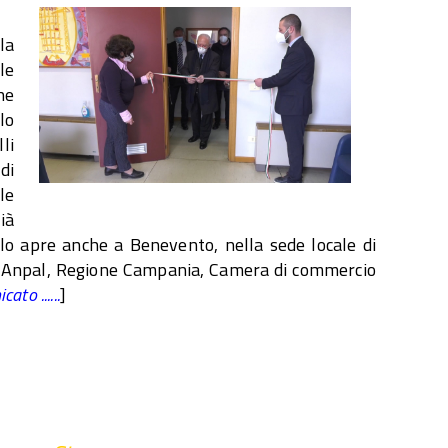
la
le
he
lo
li
di
le
ià
llo apre anche a Benevento, nella sede locale di
con Anpal, Regione Campania, Camera di commercio
ato ......
]