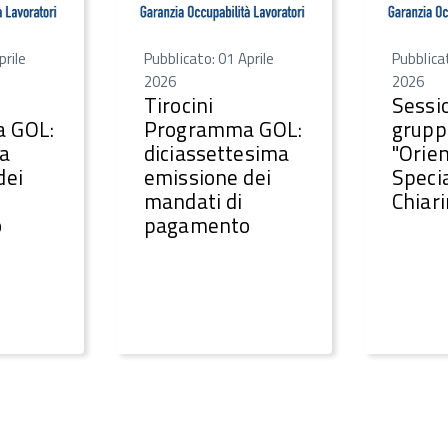
prile
Pubblicato: 01 Aprile
Pubblica
2026
2026
Tirocini
Sessio
 GOL:
Programma GOL:
grupp
ma
diciassettesima
"Orie
dei
emissione dei
Specia
mandati di
Chiar
o
pagamento