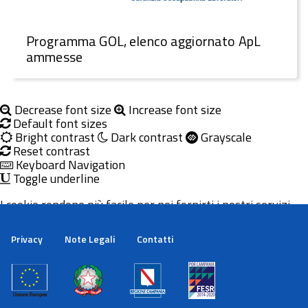
Programma GOL, elenco aggiornato ApL
ammesse
Decrease font size
Increase font size
Default font sizes
Bright contrast
Dark contrast
Grayscale
Reset contrast
Keyboard Navigation
Toggle underline
I cookie rendono più facile per noi fornirti i nostri servizi.
Con l'utilizzo dei nostri servizi ci autorizzi a utilizzare i
cookie.
Privacy
Note Legali
Contatti
Maggiori informazioni
Ok