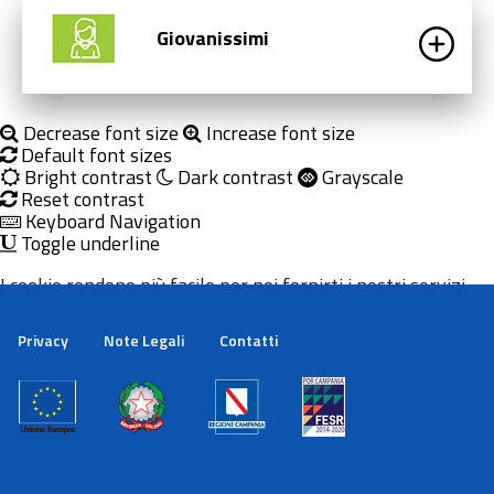
Giovanissimi
Decrease font size
Increase font size
Default font sizes
Bright contrast
Dark contrast
Grayscale
Reset contrast
Keyboard Navigation
Toggle underline
I cookie rendono più facile per noi fornirti i nostri servizi.
Con l'utilizzo dei nostri servizi ci autorizzi a utilizzare i
cookie.
Privacy
Note Legali
Contatti
Maggiori informazioni
Ok