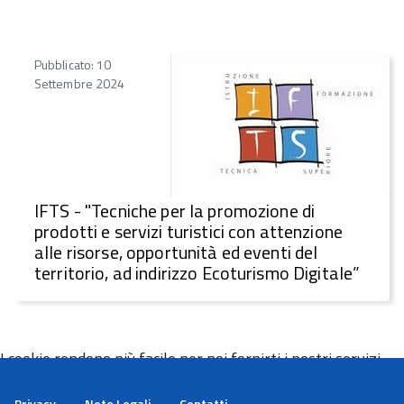
Pubblicato: 10
Settembre 2024
IFTS - "Tecniche per la promozione di
prodotti e servizi turistici con attenzione
alle risorse, opportunità ed eventi del
territorio, ad indirizzo Ecoturismo Digitale”
I cookie rendono più facile per noi fornirti i nostri servizi.
Con l'utilizzo dei nostri servizi ci autorizzi a utilizzare i
cookie.
Privacy
Note Legali
Contatti