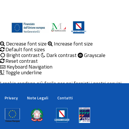
Decrease font size
Increase font size
Default font sizes
Bright contrast
Dark contrast
Grayscale
Reset contrast
Keyboard Navigation
Toggle underline
I cookie rendono più facile per noi fornirti i nostri servizi.
Con l'utilizzo dei nostri servizi ci autorizzi a utilizzare i
cookie.
Privacy
Note Legali
Contatti
Maggiori informazioni
Ok