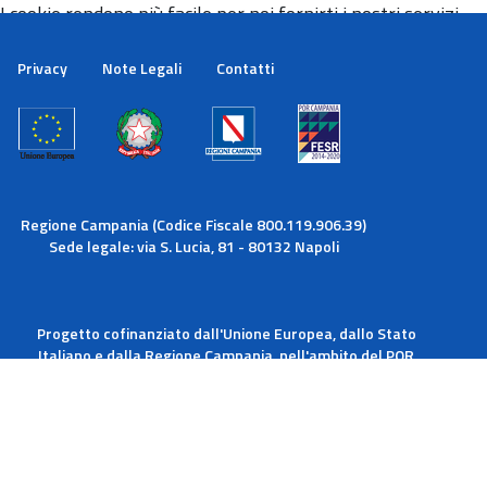
I cookie rendono più facile per noi fornirti i nostri servizi.
Con l'utilizzo dei nostri servizi ci autorizzi a utilizzare i
cookie.
Privacy
Note Legali
Contatti
Maggiori informazioni
Ok
Regione Campania (Codice Fiscale 800.119.906.39)
Sede legale: via S. Lucia, 81 - 80132 Napoli
Progetto cofinanziato dall'Unione Europea, dallo Stato
Italiano e dalla Regione Campania, nell'ambito del POR
Campania FESR 2014-2020