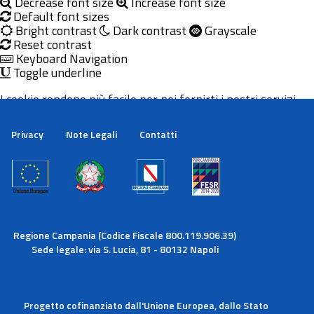
Decrease font size
Increase font size
Default font sizes
Bright contrast
Dark contrast
Grayscale
Reset contrast
Keyboard Navigation
Toggle underline
I cookie rendono più facile per noi fornirti i nostri servizi.
Con l'utilizzo dei nostri servizi ci autorizzi a utilizzare i
cookie.
Privacy
Note Legali
Contatti
Maggiori informazioni
Ok
Regione Campania (Codice Fiscale 800.119.906.39)
Sede legale: via S. Lucia, 81 - 80132 Napoli
Progetto cofinanziato dall'Unione Europea, dallo Stato