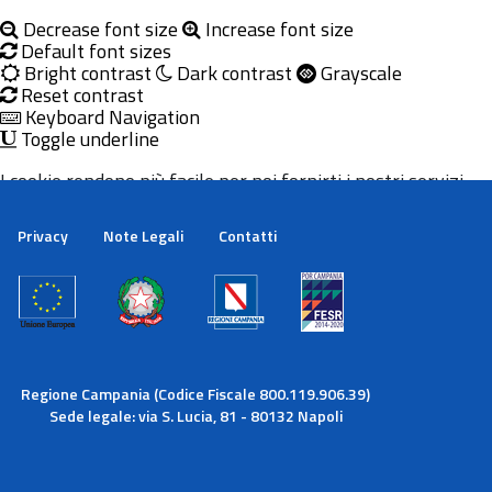
Decrease font size
Increase font size
Default font sizes
Bright contrast
Dark contrast
Grayscale
Reset contrast
Keyboard Navigation
Toggle underline
I cookie rendono più facile per noi fornirti i nostri servizi.
Con l'utilizzo dei nostri servizi ci autorizzi a utilizzare i
cookie.
Privacy
Note Legali
Contatti
Maggiori informazioni
Ok
Regione Campania (Codice Fiscale 800.119.906.39)
Sede legale: via S. Lucia, 81 - 80132 Napoli