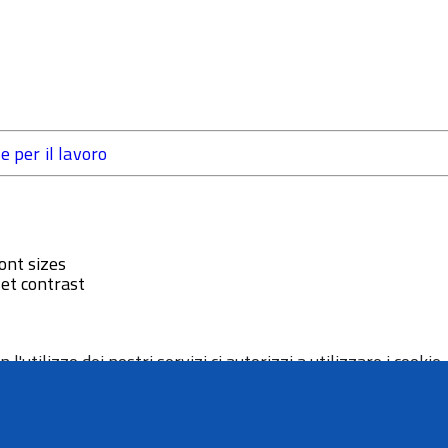
 per il lavoro
ont sizes
et contrast
 l'utilizzo dei nostri servizi ci autorizzi a utilizzare i cookie.