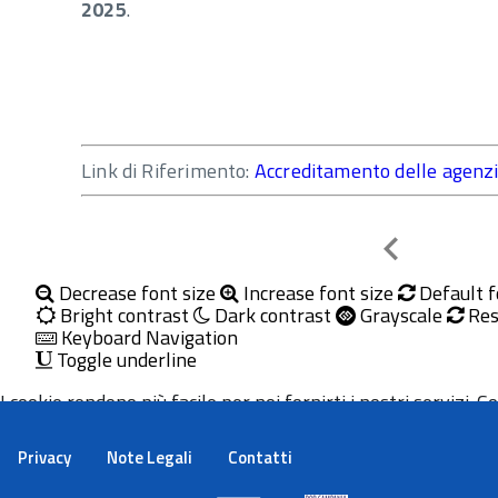
2025
.
Link di Riferimento:
Accreditamento delle agenzie
Indietro
Decrease font size
Increase font size
Default f
Bright contrast
Dark contrast
Grayscale
Res
Keyboard Navigation
Toggle underline
I cookie rendono più facile per noi fornirti i nostri servizi. Con
Maggiori informazioni
Ok
Privacy
Note Legali
Contatti