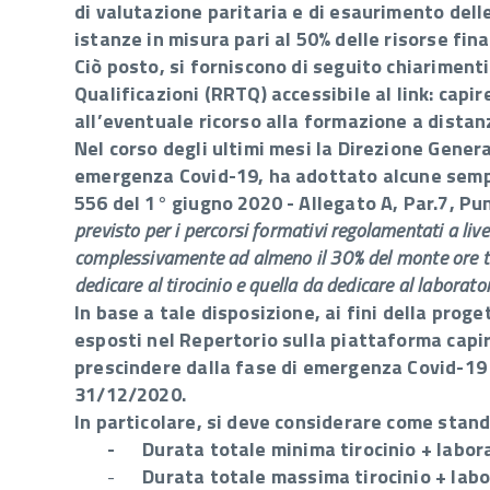
di valutazione paritaria e di esaurimento dell
istanze in misura pari al 50% delle risorse fi
Ciò posto, si forniscono di seguito chiariment
Qualificazioni (RRTQ) accessibile al link:
capir
all’eventuale ricorso alla formazione a distan
Nel corso degli ultimi mesi la Direzione General
emergenza Covid-19, ha adottato alcune semplif
556 del 1° giugno 2020 - Allegato A, Par.7, Pu
previsto per i percorsi formativi regolamentati a livel
complessivamente ad almeno il 30% del monte ore tota
dedicare al tirocinio e quella da dedicare al laborato
In base a tale disposizione, ai fini della pro
esposti nel Repertorio sulla piattaforma capi
prescindere dalla fase di emergenza Covid-19 e
31/12/2020.
In particolare, si deve considerare come standa
-
Durata totale minima tirocinio + labor
-
Durata totale massima tirocinio + lab