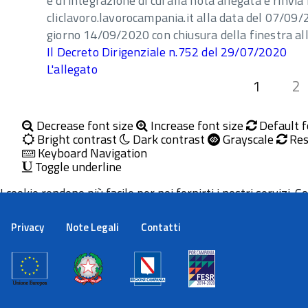
e di integrazione di cui alla nota allegata e rinv
cliclavoro.lavorocampania.it alla data del 07/09/2
giorno 14/09/2020 con chiusura della finestra al
Il Decreto Dirigenziale n.752 del 29/07/2020
L'allegato
1
2
Decrease font size
Increase font size
Default f
Bright contrast
Dark contrast
Grayscale
Res
Keyboard Navigation
Toggle underline
I cookie rendono più facile per noi fornirti i nostri servizi. Con
Maggiori informazioni
Ok
Privacy
Note Legali
Contatti