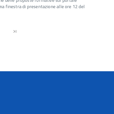
ione delle proposte formative sul portale
ima finestra di presentazione alle ore 12 del
nizio
Inizio
last_page