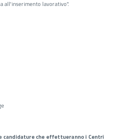
all'inserimento lavorativo".
ge
e candidature che effettueranno i Centri