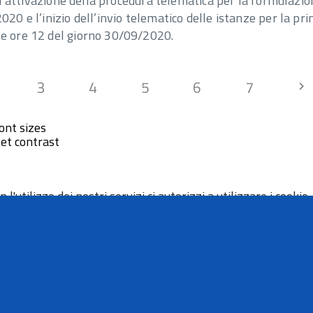
ia l’attivazione della procedura telematica per la formulaz
020 e l’inizio dell’invio telematico delle istanze per la pr
le ore 12 del giorno 30/09/2020.
3
4
5
6
7
I
chevron_right
ont sizes
et contrast
 l'utilizzo dei nostri servizi ci autorizzi a utilizzare i cookie.