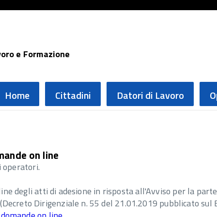
voro e Formazione
Home
Cittadini
Datori di Lavoro
O
omande on line
i operatori.
line degli atti di adesione in risposta all'Avviso per la par
(Decreto Dirigenziale n. 55 del 21.01.2019 pubblicato sul
le domande on line