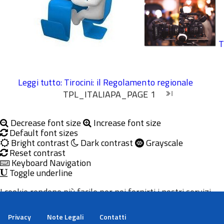
T
Leggi tutto: Tirocini: il Regolamento regionale
TPL_ITALIAPA_PAGE
1
chevron_right
last_page
Inizio
Inizio
Decrease font size
Increase font size
Default font sizes
Bright contrast
Dark contrast
Grayscale
Reset contrast
Keyboard Navigation
Toggle underline
I cookie rendono più facile per noi fornirti i nostri servizi.
Con l'utilizzo dei nostri servizi ci autorizzi a utilizzare i
cookie.
Privacy
Note Legali
Contatti
Maggiori informazioni
Ok