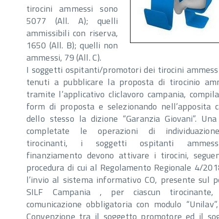
tirocini ammessi sono
5077 (All. A); quelli
ammissibili con riserva,
1650 (All. B); quelli non
ammessi, 79 (All. C).
I soggetti ospitanti/promotori dei tirocini ammess
tenuti a pubblicare la proposta di tirocinio a
tramite l’applicativo cliclavoro campania, compila
form di proposta e selezionando nell’apposita c
dello stesso la dizione “Garanzia Giovani”. Una
completate le operazioni di individuazion
tirocinanti, i soggetti ospitanti ammes
finanziamento devono attivare i tirocini, segue
procedura di cui al Regolamento Regionale 4/201
l’invio al sistema informativo CO, presente sul p
SILF Campania , per ciascun tirocinante, 
comunicazione obbligatoria con modulo “Unilav”,
Convenzione tra il soggetto promotore ed il so