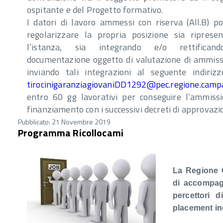
ospitante e del Progetto formativo.
I datori di lavoro ammessi con riserva (All.B) p
regolarizzare la propria posizione sia riprese
l’istanza, sia integrando e/o rettifican
documentazione oggetto di valutazione di ammissi
inviando tali integrazioni al seguente indiriz
tirocinigaranziagiovaniDD1292@pec.regione.campa
entro 60 gg lavorativi per conseguire l’ammiss
finanziamento con i successivi decreti di approvazi
Pubblicato: 21 Novembre 2019
Programma Ricollocami
La Regione C
di
accompagn
percettori
d
placement in