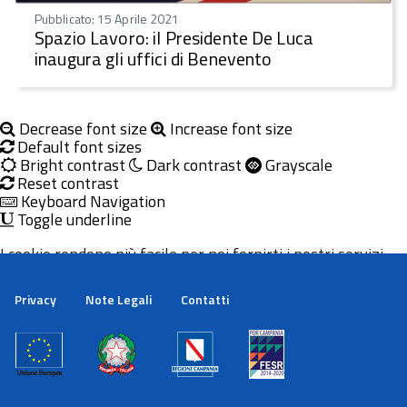
Pubblicato: 15 Aprile 2021
Spazio Lavoro: il Presidente De Luca
inaugura gli uffici di Benevento
Decrease font size
Increase font size
Default font sizes
Bright contrast
Dark contrast
Grayscale
Reset contrast
Keyboard Navigation
Toggle underline
I cookie rendono più facile per noi fornirti i nostri servizi.
Con l'utilizzo dei nostri servizi ci autorizzi a utilizzare i
cookie.
Privacy
Note Legali
Contatti
Maggiori informazioni
Ok