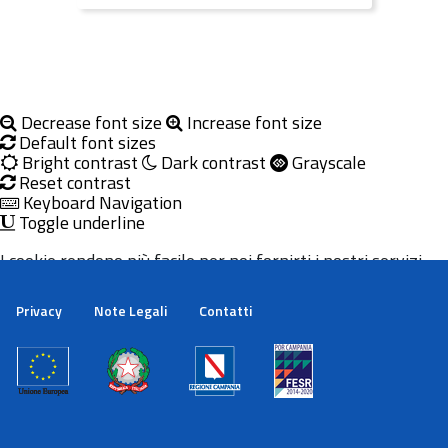
Decrease font size
Increase font size
Default font sizes
Bright contrast
Dark contrast
Grayscale
Reset contrast
Keyboard Navigation
Toggle underline
I cookie rendono più facile per noi fornirti i nostri servizi.
Con l'utilizzo dei nostri servizi ci autorizzi a utilizzare i
cookie.
Privacy
Note Legali
Contatti
Maggiori informazioni
Ok