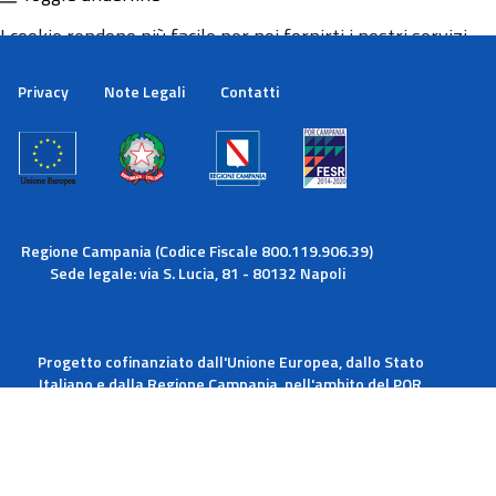
I cookie rendono più facile per noi fornirti i nostri servizi.
Con l'utilizzo dei nostri servizi ci autorizzi a utilizzare i
cookie.
Privacy
Note Legali
Contatti
Maggiori informazioni
Ok
Regione Campania (Codice Fiscale 800.119.906.39)
Sede legale: via S. Lucia, 81 - 80132 Napoli
Progetto cofinanziato dall'Unione Europea, dallo Stato
Italiano e dalla Regione Campania, nell'ambito del POR
Campania FESR 2014-2020