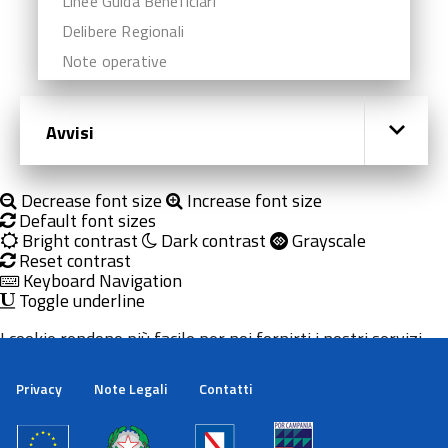
Linee Guida Beneficiari
Delibere Regionali
Note operative
Avvisi
Decrease font size
Increase font size
Default font sizes
Bright contrast
Dark contrast
Grayscale
Reset contrast
Keyboard Navigation
Toggle underline
I cookie rendono più facile per noi fornirti i nostri servizi.
Con l'utilizzo dei nostri servizi ci autorizzi a utilizzare i
cookie.
Privacy
Note Legali
Contatti
Maggiori informazioni
Ok