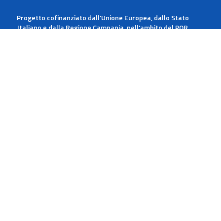
Progetto cofinanziato dall'Unione Europea, dallo Stato
Italiano e dalla Regione Campania, nell'ambito del POR
Campania FESR 2014-2020