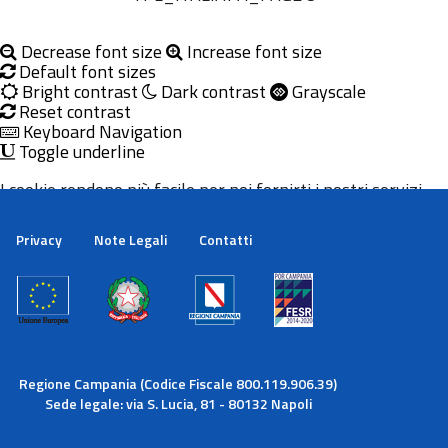
Inizio
Inizio
Inizio
Inizio
Decrease font size
Increase font size
Default font sizes
Bright contrast
Dark contrast
Grayscale
Reset contrast
Keyboard Navigation
Toggle underline
I cookie rendono più facile per noi fornirti i nostri servizi.
Con l'utilizzo dei nostri servizi ci autorizzi a utilizzare i
cookie.
Privacy
Note Legali
Contatti
Maggiori informazioni
Ok
Regione Campania (Codice Fiscale 800.119.906.39)
Sede legale: via S. Lucia, 81 - 80132 Napoli