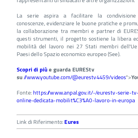
rappresentanti di sindacati e altre organizzazioni.
La serie aspira a facilitare la condivisione
conoscenze, evidenziare le buone pratiche e prom
la collaborazione tra membri e partner di EURE
questi strumenti, il progetto sostiene la libera e
mobilità del lavoro nei 27 Stati membri dell'Ue
Paesi dello Spazio economico europeo (See).
Scopri di più
e guarda EUREStv
su
//www.youtube.com/@eurestv4459/videos
">
Yo
Fonte:
https://www.anpal.gov.it/-/eurestv-serie-tv
online-dedicata-mobilit%C3%A0-lavoro-in-europa
Link di Riferimento:
Eures