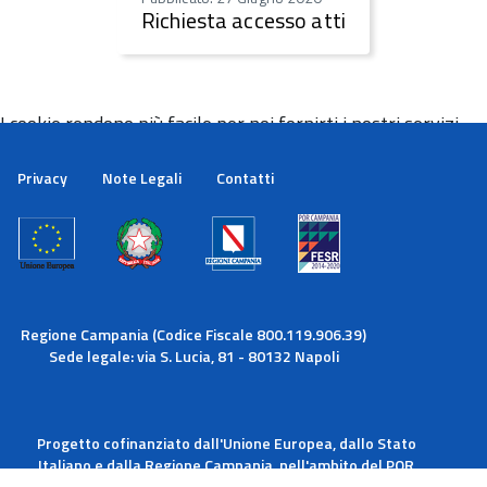
Richiesta accesso atti
I cookie rendono più facile per noi fornirti i nostri servizi.
Con l'utilizzo dei nostri servizi ci autorizzi a utilizzare i
cookie.
Privacy
Note Legali
Contatti
Maggiori informazioni
Ok
Regione Campania (Codice Fiscale 800.119.906.39)
Sede legale: via S. Lucia, 81 - 80132 Napoli
Progetto cofinanziato dall'Unione Europea, dallo Stato
Italiano e dalla Regione Campania, nell'ambito del POR
Campania FESR 2014-2020