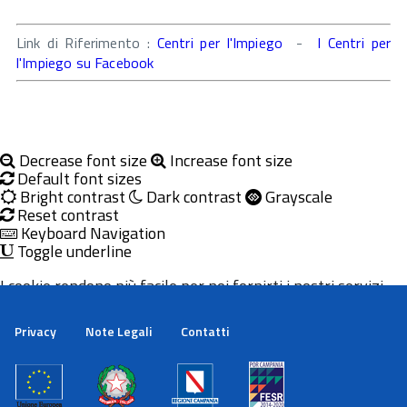
Link di Riferimento :
Centri per l'Impiego
-
I Centri per
l'Impiego su Facebook
Decrease font size
Increase font size
Default font sizes
Bright contrast
Dark contrast
Grayscale
Reset contrast
Keyboard Navigation
Toggle underline
I cookie rendono più facile per noi fornirti i nostri servizi.
Con l'utilizzo dei nostri servizi ci autorizzi a utilizzare i
cookie.
Privacy
Note Legali
Contatti
Maggiori informazioni
Ok