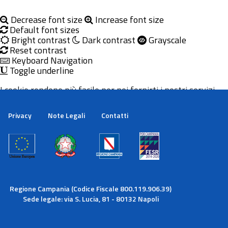
Decrease font size
Increase font size
Default font sizes
Bright contrast
Dark contrast
Grayscale
Reset contrast
Keyboard Navigation
Toggle underline
I cookie rendono più facile per noi fornirti i nostri servizi.
Con l'utilizzo dei nostri servizi ci autorizzi a utilizzare i
cookie.
Privacy
Note Legali
Contatti
Maggiori informazioni
Ok
Regione Campania (Codice Fiscale 800.119.906.39)
Sede legale: via S. Lucia, 81 - 80132 Napoli