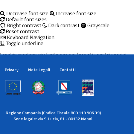
Decrease font size
Increase font size
Default font sizes
Bright contrast
Dark contrast
Grayscale
Reset contrast
Keyboard Navigation
Toggle underline
I cookie rendono più facile per noi fornirti i nostri servizi.
Con l'utilizzo dei nostri servizi ci autorizzi a utilizzare i
cookie.
Privacy
Note Legali
Contatti
Maggiori informazioni
Ok
Regione Campania (Codice Fiscale 800.119.906.39)
Sede legale: via S. Lucia, 81 - 80132 Napoli