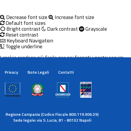
Decrease font size
Increase font size
Default font sizes
Bright contrast
Dark contrast
Grayscale
Reset contrast
Keyboard Navigation
Toggle underline
I cookie rendono più facile per noi fornirti i nostri servizi.
Con l'utilizzo dei nostri servizi ci autorizzi a utilizzare i
cookie.
Privacy
Note Legali
Contatti
Maggiori informazioni
Ok
Regione Campania (Codice Fiscale 800.119.906.39)
Sede legale: via S. Lucia, 81 - 80132 Napoli