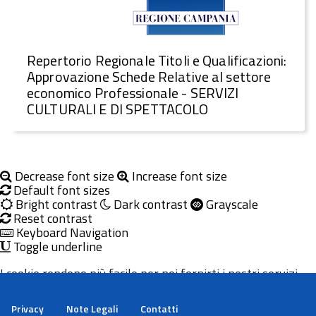
Repertorio Regionale Titoli e Qualificazioni:
Approvazione Schede Relative al settore
economico Professionale - SERVIZI
CULTURALI E DI SPETTACOLO
Decrease font size
Increase font size
Default font sizes
Bright contrast
Dark contrast
Grayscale
Reset contrast
Keyboard Navigation
Toggle underline
I cookie rendono più facile per noi fornirti i nostri servizi.
Con l'utilizzo dei nostri servizi ci autorizzi a utilizzare i
cookie.
Privacy
Note Legali
Contatti
Maggiori informazioni
Ok