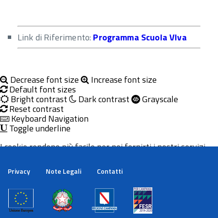
Link di Riferimento:
Programma Scuola VIva
Decrease font size
Increase font size
Default font sizes
Bright contrast
Dark contrast
Grayscale
Reset contrast
Keyboard Navigation
Toggle underline
I cookie rendono più facile per noi fornirti i nostri servizi.
Con l'utilizzo dei nostri servizi ci autorizzi a utilizzare i
cookie.
Privacy
Note Legali
Contatti
Maggiori informazioni
Ok