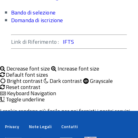
Bando di selezione
Domanda di iscrizione
Link di Riferimento :
IFTS
Decrease font size
Increase font size
Default font sizes
Bright contrast
Dark contrast
Grayscale
Reset contrast
Keyboard Navigation
Toggle underline
I cookie rendono più facile per noi fornirti i nostri servizi.
Con l'utilizzo dei nostri servizi ci autorizzi a utilizzare i
cookie.
Privacy
Note Legali
Contatti
Maggiori informazioni
Ok