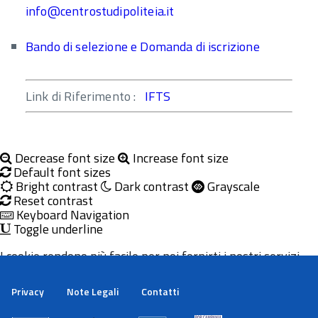
info@centrostudipoliteia.it
Bando di selezione e Domanda di iscrizione
Link di Riferimento :
IFTS
Decrease font size
Increase font size
Default font sizes
Bright contrast
Dark contrast
Grayscale
Reset contrast
Keyboard Navigation
Toggle underline
I cookie rendono più facile per noi fornirti i nostri servizi.
Con l'utilizzo dei nostri servizi ci autorizzi a utilizzare i
cookie.
Privacy
Note Legali
Contatti
Maggiori informazioni
Ok