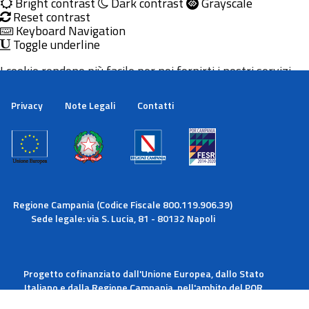
Bright contrast
Dark contrast
Grayscale
Reset contrast
Keyboard Navigation
Toggle underline
I cookie rendono più facile per noi fornirti i nostri servizi.
Con l'utilizzo dei nostri servizi ci autorizzi a utilizzare i
cookie.
Privacy
Note Legali
Contatti
Maggiori informazioni
Ok
Regione Campania (Codice Fiscale 800.119.906.39)
Sede legale: via S. Lucia, 81 - 80132 Napoli
Progetto cofinanziato dall'Unione Europea, dallo Stato
Italiano e dalla Regione Campania, nell'ambito del POR
Campania FESR 2014-2020