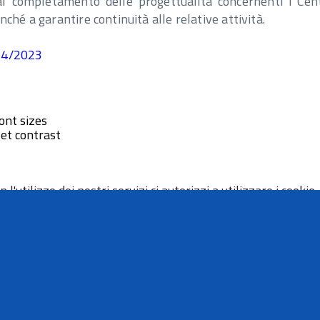
al completamento delle progettualità concernenti i Cent
hé a garantire continuità alle relative attività.
/04/2023
ont sizes
et contrast
 l'utilizzo dei nostri servizi ci autorizzi a utilizzare i cookie.