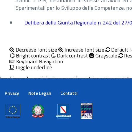
azione 2 e 6, destinando le stesse all’avvio ed 
Sperimentali per lo Sviluppo delle Competenze, nonc
Delibera della Giunta Regionale n. 242 del 27
Decrease font size
Increase font size
Default f
Bright contrast
Dark contrast
Grayscale
Res
Keyboard Navigation
Toggle underline
I cookie rendono più facile per noi fornirti i nostri servizi. Con
Maggiori informazioni
Ok
Privacy
Note Legali
Contatti