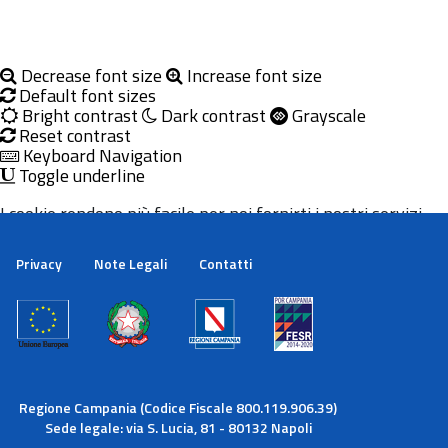
Decrease font size
Increase font size
Default font sizes
Bright contrast
Dark contrast
Grayscale
Reset contrast
Keyboard Navigation
Toggle underline
I cookie rendono più facile per noi fornirti i nostri servizi.
Con l'utilizzo dei nostri servizi ci autorizzi a utilizzare i
cookie.
Privacy
Note Legali
Contatti
Maggiori informazioni
Ok
Regione Campania (Codice Fiscale 800.119.906.39)
Sede legale: via S. Lucia, 81 - 80132 Napoli