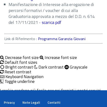
Manifestazione di Interesse alla erogazione di
percorsi formativi / voucher di cui alla
Graduatoria approvata a mezzo del D.D. n. 614
del 17/11/2021 -
scarica pdf
Link di Riferimento :
Programma Garanzia Giovani
Decrease font size
Increase font size
Default font sizes
Bright contrast
Dark contrast
Grayscale
Reset contrast
Keyboard Navigation
Toggle underline
I cookie rendono più facile per noi fornirti i nostri servizi.
Con l'utilizzo dei nostri servizi ci autorizzi a utilizzare i
cookie.
Privacy
Note Legali
Contatti
Maggiori informazioni
Ok